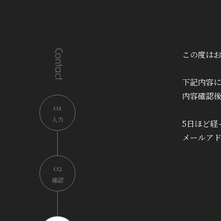
Contact
この度は
下記内容
内容確認
01
入力
5日ほど経
メールア
02
確認