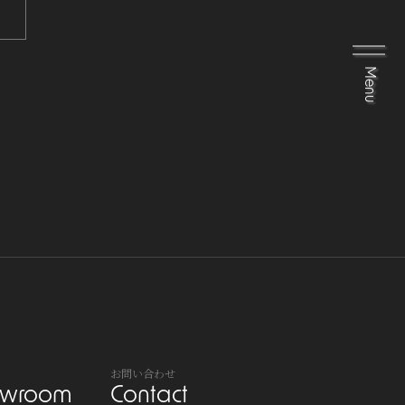
M
C
l
o
e
s
n
e
u
お問い合わせ
owroom
Contact